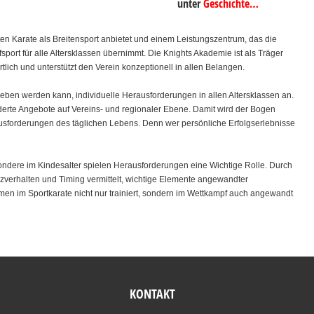
unter
Geschichte…
n Karate als Breitensport anbietet und einem Leistungszentrum, das die
ort für alle Altersklassen übernimmt. Die Knights Akademie ist als Träger
lich und unterstützt den Verein konzeptionell in allen Belangen.
ieben werden kann, individuelle Herausforderungen in allen Altersklassen an.
derte Angebote auf Vereins- und regionaler Ebene. Damit wird der Bogen
usforderungen des täglichen Lebens. Denn wer persönliche Erfolgserlebnisse
ondere im Kindesalter spielen Herausforderungen eine Wichtige Rolle. Durch
verhalten und Timing vermittelt, wichtige Elemente angewandter
en im Sportkarate nicht nur trainiert, sondern im Wettkampf auch angewandt
KONTAKT