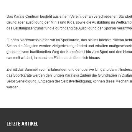
Das Karate Centrum besteht aus einem Verein, der an verschiedenen Standorte
Grundlagenausbildung der Minis und Kids, sowie die Ausbildung im Wettkampfsp
des Leistungszentrums für die durchgängige Ausbildung der Sportler verantwort
Für den Nachwuchs bieten wir im Sportkarate, das bis ins höchste Niveau betr
Schon die Jüngsten werden zielgerichtet gefördert und erhalten maßgeschnei
gespannt vom traditionellen Weg der Kampfkunst hin zum Sport und den Hera
sammelt wächst, in manchen Fällen auch über sich hinaus.
Ziel ist das Sammeln von Erfahrungen und der positive Umgang damit. Insbes
das Sportkarate werden den jungen Karateka zudem die Grundlagen in Distanz
Selbstverteidigung. Entgegen der Selbstverteidigung, können diese Mechanism
werden.
LETZTE ARTIKEL