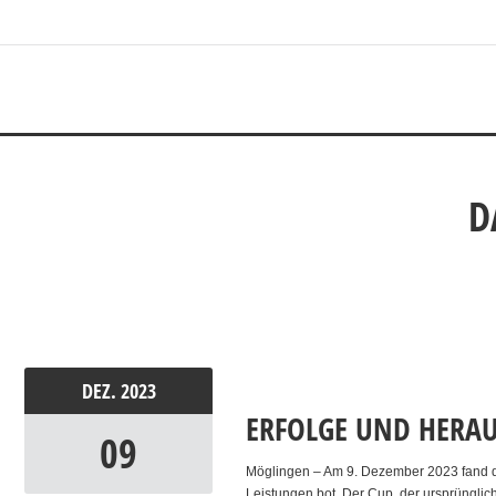
D
DEZ.
2023
ERFOLGE UND HERA
09
Möglingen – Am 9. Dezember 2023 fand de
Leistungen bot. Der Cup, der ursprünglich