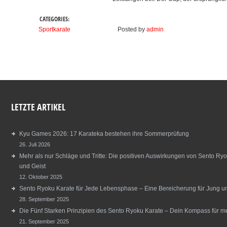
CATEGORIES:
Sportkarate
Posted by
admin
LETZTE ARTIKEL
Kyu Games 2026: 17 Karateka bestehen ihre Sommerprüfung
26. Juli 2026
Mehr als nur Schläge und Tritte: Die positiven Auswirkungen von Sento Ryo
und Geist
12. Oktober 2025
Sento Ryoku Karate für Jede Lebensphase – Eine Bereicherung für Jung und
28. September 2025
Die Fünf Starken Prinzipien des Sento Ryoku Karate – Dein Kompass für m
21. September 2025