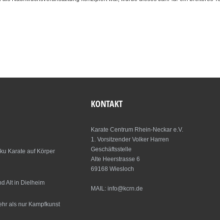
KONTAKT
Karate Centrum Rhein-Neckar e.V.
1. Vorsitzender Volker Harren
Geschäftsstelle
ku Karate auf Körper
Alte Heerstrasse 6
69168 Wiesloch
 Alt in Dielheim
MAIL: info@kcrn.de
ehr als nur Kampfkunst