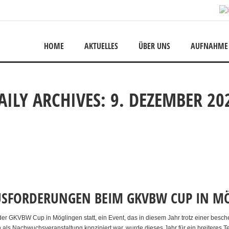
HOME
AKTUELLES
ÜBER UNS
AUFNAHME
AILY ARCHIVES: 9. DEZEMBER 20
USFORDERUNGEN BEIM GKVBW CUP IN M
r GKVBW Cup in Möglingen statt, ein Event, das in diesem Jahr trotz einer besc
 als Nachwuchsveranstaltung konzipiert war, wurde dieses Jahr für ein breiteres Te