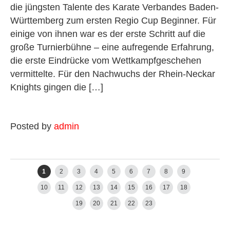
die jüngsten Talente des Karate Verbandes Baden-
Württemberg zum ersten Regio Cup Beginner. Für
einige von ihnen war es der erste Schritt auf die
große Turnierbühne – eine aufregende Erfahrung,
die erste Eindrücke vom Wettkampfgeschehen
vermittelte. Für den Nachwuchs der Rhein-Neckar
Knights gingen die […]
Posted by
admin
Older posts
→
1
2
3
4
5
6
7
8
9
10
11
12
13
14
15
16
17
18
19
20
21
22
23