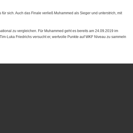
 für sich. Auch das Finale verließ Muhammed als Sieger und unterstrich, mit
ernational zu vergleichen. Für Muhammed geht es bereits am 24.09.2019 im
m-Luka Friedrichs versucht er, wertvolle Punkte auf WKF Niveau zu sammeln