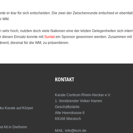
te er klar für sich entscheiden. Die zwei der Zwischenrunde entschied er ebenfalls
ie WM.
 sehr hoch, nutzten doch viele Nationen eine der letzten Gelegenheiten sich int
r diesen Einsatz konnte mit
Suntat
ein Sponsor gewonnen werden. Zusammen mit Ti
inent, diesmal für die WM, zu präsentieren.
KONTAKT
Karate Centrum Rhein-Neckar e.V.
1. Vorsitzender Volker Harren
Geschäftsstelle
ku Karate auf Körper
Alte Heerstrasse 6
69168 Wiesloch
 Alt in Dielheim
MAIL: info@kcrn.de