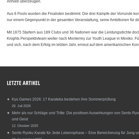
Anhieb überzeugen.
Aus 8 Pools wurden die Finalisten bestimmt. Die drei Kämpfe der Vorrunde konn
nur einem Gegenpunkt in der gesamten Veranstaltung, seine Ambitionen für d
Mit 1875 Startern aus 189 Clubs und 36 Nationen war die Leistungsdichte doch
Knights Perspektivteam weiter nach Monterrey zur Youth League in Mexiko. Fü
und sich, nach dem Erfolg im letzten Jahr, erneut auf dem amerikanischen Kont
LETZTE ARTIKEL
Kyu Games 2026: 17 Karateka bestehen ihre Sommerprüfung
26. Juli 2026
Mehr als nur Schläge und Tritte: Die positiven Auswirkungen von Sento Ryo
und Geist
12. Oktober 2025
Sento Ryoku Karate für Jede Lebensphase – Eine Bereicherung für Jung und