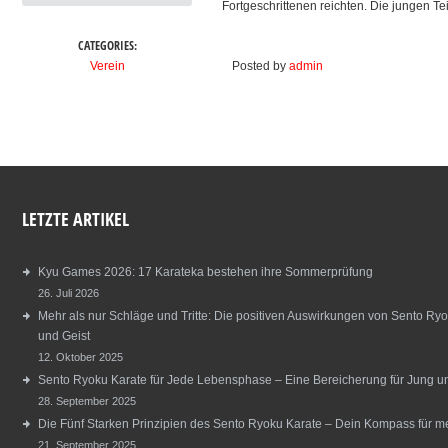
Fortgeschrittenen reichten. Die jungen T
CATEGORIES:
Verein
Posted by
admin
LETZTE ARTIKEL
Kyu Games 2026: 17 Karateka bestehen ihre Sommerprüfung
26. Juli 2026
Mehr als nur Schläge und Tritte: Die positiven Auswirkungen von Sento Ryo
und Geist
12. Oktober 2025
Sento Ryoku Karate für Jede Lebensphase – Eine Bereicherung für Jung und
28. September 2025
Die Fünf Starken Prinzipien des Sento Ryoku Karate – Dein Kompass für m
21. September 2025