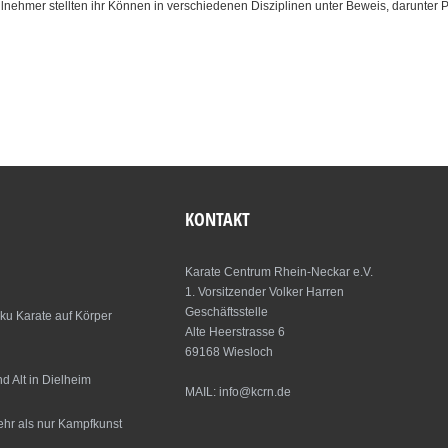
eilnehmer stellten ihr Können in verschiedenen Disziplinen unter Beweis, darunter
KONTAKT
Karate Centrum Rhein-Neckar e.V.
1. Vorsitzender Volker Harren
Geschäftsstelle
ku Karate auf Körper
Alte Heerstrasse 6
69168 Wiesloch
 Alt in Dielheim
MAIL: info@kcrn.de
ehr als nur Kampfkunst