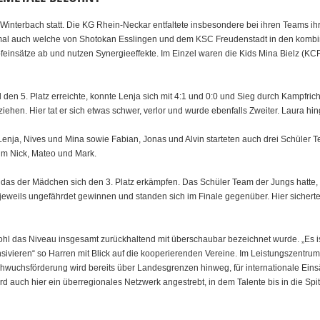
Winterbach statt. Die KG Rhein-Neckar entfaltete insbesondere bei ihren Teams ih
mal auch welche von Shotokan Esslingen und dem KSC Freudenstadt in den kombi
feinsätze ab und nutzen Synergieeffekte. Im Einzel waren die Kids Mina Bielz 
n 5. Platz erreichte, konnte Lenja sich mit 4:1 und 0:0 und Sieg durch Kampfricht
ehen. Hier tat er sich etwas schwer, verlor und wurde ebenfalls Zweiter. Laura hinge
ja, Nives und Mina sowie Fabian, Jonas und Alvin starteten auch drei Schüler
um Nick, Mateo und Mark.
das der Mädchen sich den 3. Platz erkämpfen. Das Schüler Team der Jungs hatte, 
jeweils ungefährdet gewinnen und standen sich im Finale gegenüber. Hier sicher
wohl das Niveau insgesamt zurückhaltend mit überschaubar bezeichnet wurde. „Es ist 
vieren“ so Harren mit Blick auf die kooperierenden Vereine. Im Leistungszentrum 
hwuchsförderung wird bereits über Landesgrenzen hinweg, für internationale Eins
rd auch hier ein überregionales Netzwerk angestrebt, in dem Talente bis in die Sp