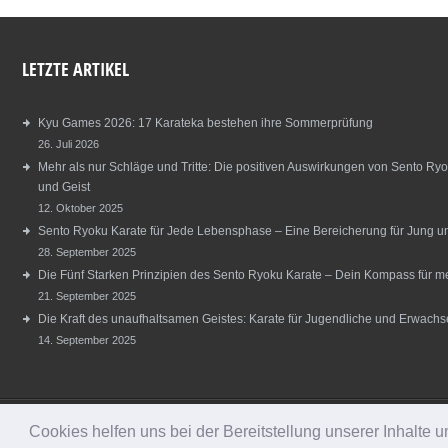
LETZTE ARTIKEL
Kyu Games 2026: 17 Karateka bestehen ihre Sommerprüfung
26. Juli 2026
Mehr als nur Schläge und Tritte: Die positiven Auswirkungen von Sento Ryo
und Geist
12. Oktober 2025
Sento Ryoku Karate für Jede Lebensphase – Eine Bereicherung für Jung und
28. September 2025
Die Fünf Starken Prinzipien des Sento Ryoku Karate – Dein Kompass für m
21. September 2025
Die Kraft des unaufhaltsamen Geistes: Karate für Jugendliche und Erwachs
14. September 2025
Cookies helfen uns bei der Bereitstellung unserer Inhalte
© 2013 - 2021 Copyright by Karate Centrum Rhein-Neckar e.V. All rights reser