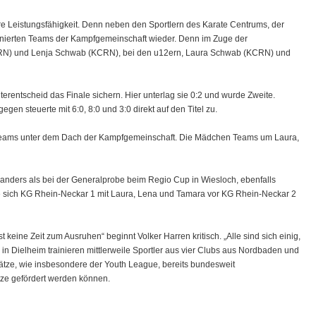
re Leistungsfähigkeit. Denn neben den Sportlern des Karate Centrums, der
nierten Teams der Kampfgemeinschaft wieder. Denn im Zuge der
(KCRN) und Lenja Schwab (KCRN), bei den u12ern, Laura Schwab (KCRN) und
erentscheid das Finale sichern. Hier unterlag sie 0:2 und wurde Zweite.
gen steuerte mit 6:0, 8:0 und 3:0 direkt auf den Titel zu.
 Teams unter dem Dach der Kampfgemeinschaft. Die Mädchen Teams um Laura,
anders als bei der Generalprobe beim Regio Cup in Wiesloch, ebenfalls
te sich KG Rhein-Neckar 1 mit Laura, Lena und Tamara vor KG Rhein-Neckar 2
keine Zeit zum Ausruhen“ beginnt Volker Harren kritisch. „Alle sind sich einig,
in Dielheim trainieren mittlerweile Sportler aus vier Clubs aus Nordbaden und
ätze, wie insbesondere der Youth League, bereits bundesweit
itze gefördert werden können.