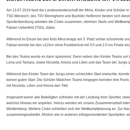
Am 13.07.2019 fand die Landesmeisterschaft der Minis, Kinder und Schüler in 
TSG Wiesloch, des TSV Bönnigheim und Bushido Heilbronn fanden sich dies
Sportentwicklung arbeiten die Clubs zusammen, stimmen Starts und Wettkamp
Fabian Ueberfeld (TSG), dabei.
Während im Einzel bei den Kids Mina knapp am 3. Platz vorbei schrammte und de
Fabian konnte bei den u12ern ohne Punktverlust mit 3:0 und 2:0 ins Finale einzi
Bei den Teams wurde es dann spannend. Denn neben den Kinder Teams um Len
Lena und Tamara, sowie Nicoleta, Ariona und Lilien und das Team der Jungs 
Während das Kinder Team der Jungs einen schlechten Start erwischte, konnte 
keinen guten Start. Die Schüler Mädchen Teams hingegen konnten ihre Pools 
mit Nicoleta, Lilien und Ariona den Titel.
Insgesamt waren alle Beteiligten zufrieden mit der Leistung ihrer Sportler, ob
welches Niveau wir anpeilen. Hierzu werden wir unsere Zusammenarbeit intensi
Württemberg. Weitere Clubs schließen sich der Wettkampfplanung an. Zur Nac
zusammengearbeitet. Ähnlich wie in anderen erfolgsorientierten Sportarten, wi