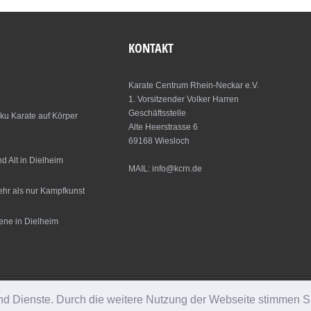
KONTAKT
Karate Centrum Rhein-Neckar e.V.
1. Vorsitzender Volker Harren
Geschäftsstelle
ku Karate auf Körper
Alte Heerstrasse 6
69168 Wiesloch
 Alt in Dielheim
MAIL: info@kcrn.de
ehr als nur Kampfkunst
ene in Dielheim
 und Dienste. Durch die weitere Nutzung der Webseite stimmen S
ved.