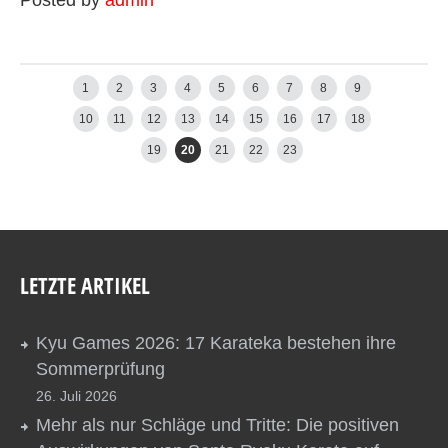
Posted by
admin
←
Newer posts
Older posts
→
1
2
3
4
5
6
7
8
9
10
11
12
13
14
15
16
17
18
19
20
21
22
23
LETZTE ARTIKEL
Kyu Games 2026: 17 Karateka bestehen ihre
Sommerprüfung
26. Juli 2026
Mehr als nur Schläge und Tritte: Die positiven